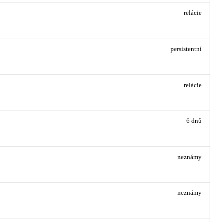
relácie
persistentní
relácie
6 dnů
neznámy
neznámy