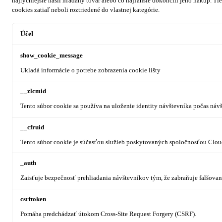
najrýchlejšie našli hľadaný tovar alebo čo najľahšie dokončili jeho nákup.
Tie
cookies zatiaľ neboli roztriedené do vlastnej kategórie.
Účel
show_cookie_message
Ukladá informácie o potrebe zobrazenia cookie lišty
__zlcmid
Tento súbor cookie sa používa na uloženie identity návštevníka počas návš
__cfruid
Tento súbor cookie je súčasťou služieb poskytovaných spoločnosťou Clou
_auth
Zaisťuje bezpečnosť prehliadania návštevníkov tým, že zabraňuje falšova
csrftoken
Pomáha predchádzať útokom Cross-Site Request Forgery (CSRF).