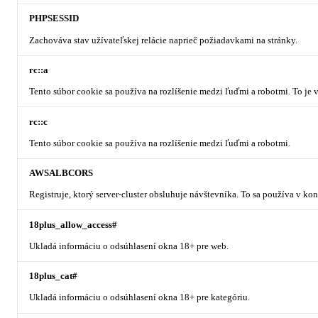
PHPSESSID
Zachováva stav užívateľskej relácie naprieč požiadavkami na stránky.
rc::a
Tento súbor cookie sa používa na rozlíšenie medzi ľuďmi a robotmi. To je
rc::c
Tento súbor cookie sa používa na rozlíšenie medzi ľuďmi a robotmi.
AWSALBCORS
Registruje, ktorý server-cluster obsluhuje návštevníka. To sa používa v k
18plus_allow_access#
Ukladá informáciu o odsúhlasení okna 18+ pre web.
18plus_cat#
Ukladá informáciu o odsúhlasení okna 18+ pre kategóriu.