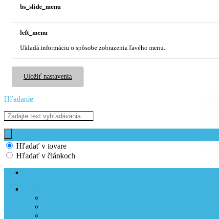
bs_slide_menu
left_menu
Ukladá informáciu o spôsobe zobrazenia ľavého menu.
Uložiť nastavenia
Hľadanie
Hľadať v tovare
Hľadať v článkoch
O NÁS
O obchode
Heureka recenzie
Kontakt