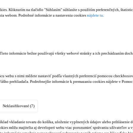
s. Kliknutím na tlačidlo "Súhlasím" súhlasíte s použitím preferenčných, štatisti
ania webom. Podrobné informácie a nastavenia cookies
nájdete tu
.
. Tieto informácie bežne používajú všetky webové stránky a ich prechádzaním doc
cu webu s nimi môžete nastaviť podľa vlastných preferencií pomocou checkboxov 
Vášho prehliadača. Podrobnejšie informácie k premazaniu cookies nájdete v Pomoc
Neklasifikované (7)
klad vkladanie tovaru do košíka, uloženie vyplnených údajov alebo prihlásenie d
kies môžu majitelia aj developeri webu viac porozumieť správaniu užívateľov a vyv