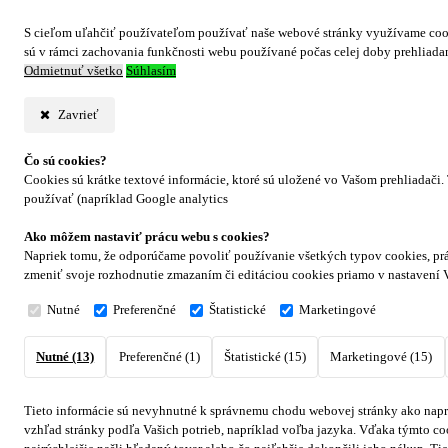
S cieľom uľahčiť používateľom používať naše webové stránky využívame cookie
sú v rámci zachovania funkčnosti webu používané počas celej doby prehliad
Odmietnuť všetko
Súhlasím
Zavrieť
Čo sú cookies?
Cookies sú krátke textové informácie, ktoré sú uložené vo Vašom prehliadači
používať (napríklad Google analytics
Ako môžem nastaviť prácu webu s cookies?
Napriek tomu, že odporúčame povoliť používanie všetkých typov cookies, prá
zmeniť svoje rozhodnutie zmazaním či editáciou cookies priamo v nastavení 
Nutné
Preferenčné
Štatistické
Marketingové
Nutné (13)
Preferenčné (1)
Štatistické (15)
Marketingové (15)
Tieto informácie sú nevyhnutné k správnemu chodu webovej stránky ako naprí
vzhľad stránky podľa Vašich potrieb, napríklad voľba jazyka.
Vďaka týmto coo