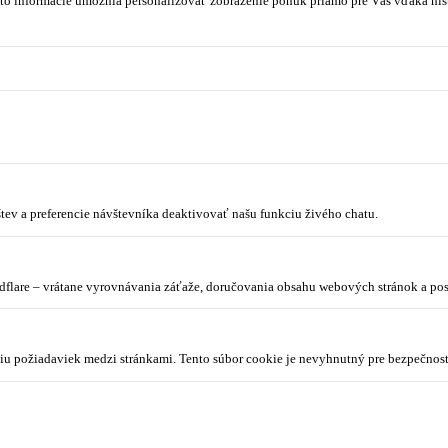
to informácie umožnia personalizovať zobrazenie ponúk priamo pre Vás vďaka hist
tev a preferencie návštevníka deaktivovať našu funkciu živého chatu.
dflare – vrátane vyrovnávania záťaže, doručovania obsahu webových stránok a p
niu požiadaviek medzi stránkami. Tento súbor cookie je nevyhnutný pre bezpečnos