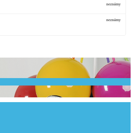
neznámy
neznámy