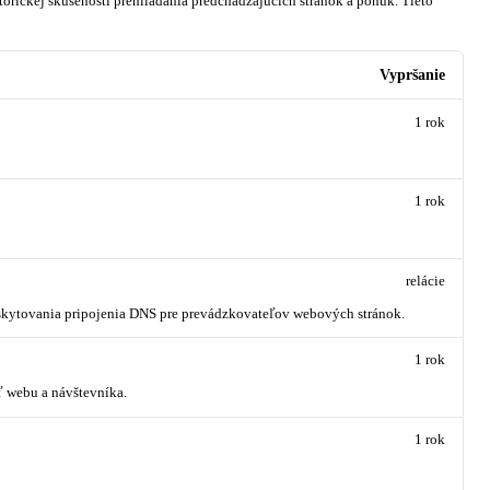
orickej skúsenosti prehliadania predchádzajúcich stránok a ponúk.
Tieto
Vypršanie
1 rok
1 rok
relácie
oskytovania pripojenia DNS pre prevádzkovateľov webových stránok.
1 rok
ť webu a návštevníka.
1 rok