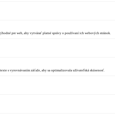
 výhodné pre web, aby vytvárať platné správy o používaní ich webových stránok.
ontexte s vyrovnávaním záťaže, aby sa optimalizovala užívateľská skúsenosť.