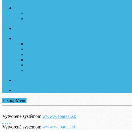
OBCHODNÉ PODMIENKY
Obchodné podmienky
Protokol vrátenia tovaru
DOPRAVA A PLATBA
ALFA BLOG
Ako vybrať vonkajšie svietidla
Jak vybrat dětská svítidla
Ako vybrať vhodný LED pásik
Stupně krytia IP
Lištový systém svietidiel
Výber stropného ventilátora
GALÉRIA
KONTAKTY
E-shop
Menu
Vytvorené systémom
www.webareal.sk
Vytvorené systémom
www.webareal.sk