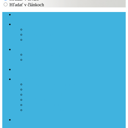
Hľadať v článkoch
O NÁS
O obchode
Heureka recenzie
Kontakt
OBCHODNÉ PODMIENKY
Obchodné podmienky
Protokol vrátenia tovaru
DOPRAVA A PLATBA
ALFA BLOG
Ako vybrať vonkajšie svietidla
Jak vybrat dětská svítidla
Ako vybrať vhodný LED pásik
Stupně krytia IP
Lištový systém svietidiel
Výber stropného ventilátora
GALÉRIA