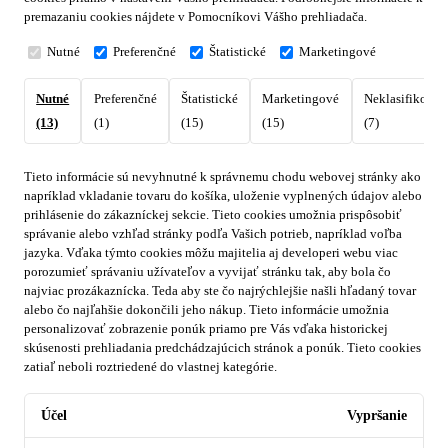
premazaniu cookies nájdete v Pomocníkovi Vášho prehliadača.
Nutné
Preferenčné
Štatistické
Marketingové
Nutné
Preferenčné
Štatistické
Marketingové
Neklasifikovan
(13)
(1)
(15)
(15)
(7)
Tieto informácie sú nevyhnutné k správnemu chodu webovej stránky ako
napríklad vkladanie tovaru do košíka, uloženie vyplnených údajov alebo
prihlásenie do zákazníckej sekcie.
Tieto cookies umožnia prispôsobiť
správanie alebo vzhľad stránky podľa Vašich potrieb, napríklad voľba
jazyka.
Vďaka týmto cookies môžu majitelia aj developeri webu viac
porozumieť správaniu užívateľov a vyvijať stránku tak, aby bola čo
najviac prozákaznícka. Teda aby ste čo najrýchlejšie našli hľadaný tovar
alebo čo najľahšie dokončili jeho nákup.
Tieto informácie umožnia
personalizovať zobrazenie ponúk priamo pre Vás vďaka historickej
skúsenosti prehliadania predchádzajúcich stránok a ponúk.
Tieto cookies
zatiaľ neboli roztriedené do vlastnej kategórie.
Účel
Vypršanie