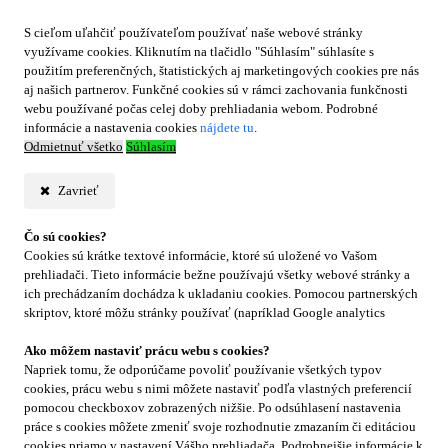
S cieľom uľahčiť používateľom používať naše webové stránky
využívame cookies. Kliknutím na tlačidlo "Súhlasím" súhlasíte s
použitím preferenčných, štatistických aj marketingových cookies pre nás
aj našich partnerov. Funkčné cookies sú v rámci zachovania funkčnosti
webu používané počas celej doby prehliadania webom. Podrobné
informácie a nastavenia cookies
nájdete tu
.
Odmietnuť všetko
Súhlasím
Zavrieť
Čo sú cookies?
Cookies sú krátke textové informácie, ktoré sú uložené vo Vašom
prehliadači. Tieto informácie bežne používajú všetky webové stránky a
ich prechádzaním dochádza k ukladaniu cookies. Pomocou partnerských
skriptov, ktoré môžu stránky používať (napríklad Google analytics
Ako môžem nastaviť prácu webu s cookies?
Napriek tomu, že odporúčame povoliť používanie všetkých typov
cookies, prácu webu s nimi môžete nastaviť podľa vlastných preferencií
pomocou checkboxov zobrazených nižšie. Po odsúhlasení nastavenia
práce s cookies môžete zmeniť svoje rozhodnutie zmazaním či editáciou
cookies priamo v nastavení Vášho prehliadača. Podrobnejšie informácie k