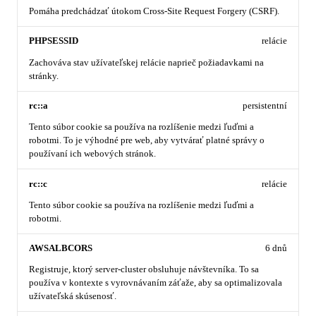
Pomáha predchádzať útokom Cross-Site Request Forgery (CSRF).
PHPSESSID
relácie
Zachováva stav užívateľskej relácie naprieč požiadavkami na
stránky.
rc::a
persistentní
Tento súbor cookie sa používa na rozlíšenie medzi ľuďmi a
robotmi. To je výhodné pre web, aby vytvárať platné správy o
používaní ich webových stránok.
rc::c
relácie
Tento súbor cookie sa používa na rozlíšenie medzi ľuďmi a
robotmi.
AWSALBCORS
6 dnů
Registruje, ktorý server-cluster obsluhuje návštevníka. To sa
používa v kontexte s vyrovnávaním záťaže, aby sa optimalizovala
užívateľská skúsenosť.