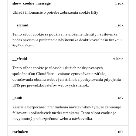
show_cookie_message
1 rok
Ukladá informácie o potrebe zobrazenia cookie lišty
__zlcmid
1 rok
Tento súbor cookie sa používa na uloženie identity návštevníka
počas návštev a preferencie návštevníka deaktivovať našu funkciu
živého chatu.
__cfruid
relácie
Tento súbor cookie je súčasťou služieb poskytovaných
spoločnosťou Cloudflare – vrátane vyrovnávania záťaže,
doručovania obsahu webových stránok a poskytovania pripojenia
DNS pre prevádzkovateľov webových stránok.
_auth
1 rok
Zaisťuje bezpečnosť prehliadania návštevníkov tým, že zabraňuje
falšovaniu požiadaviek medzi stránkami. Tento súbor cookie je
nevyhnutný pre bezpečnosť webu a návštevníka.
csrftoken
1 rok